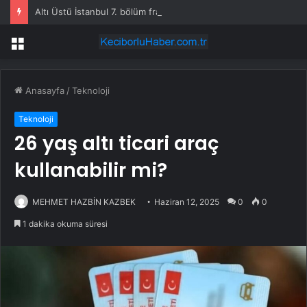
Altı Üstü İstanbul 7. bölüm fragmanı yayınlandı mı?
Menü
Anasayfa
/
Teknoloji
Teknoloji
26 yaş altı ticari araç
kullanabilir mi?
MEHMET HAZBİN KAZBEK
Haziran 12, 2025
0
0
1 dakika okuma süresi