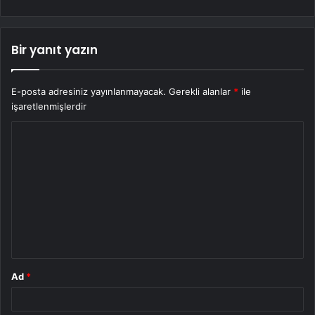
Bir yanıt yazın
E-posta adresiniz yayınlanmayacak.
Gerekli alanlar
*
ile
işaretlenmişlerdir
Y
o
r
u
m
*
Ad
*