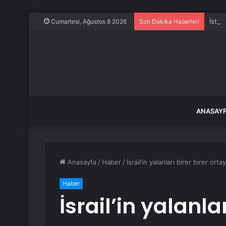
İstan
Cumartesi, Ağustos 8 2026
Son Dakika Haberleri
ANASAY
Anasayfa
/
Haber
/
İsrail’in yalanları birer birer orta
Haber
İsrail’in yalanla