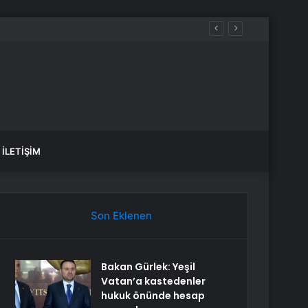
İLETIŞIM
Son Eklenen
Bakan Gürlek: Yeşil
Vatan’a kastedenler
hukuk önünde hesap