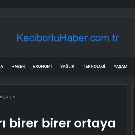
bul’da 128 yeni noktaya daha EDS geliyor
FA
HABER
EKONOMI
SAĞLIK
TEKNOLOJI
YAŞAM
ya çıkıyor!
rı birer birer ortaya