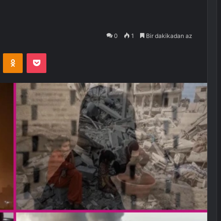
0
1
Bir dakikadan az
VKontakte
Odnoklassniki
Pocket