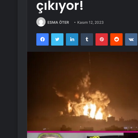
çıkıyor!
ESMA ÖTER
Kasım 12, 2023
Facebook
Twitter
LinkedIn
Tumblr
Pinterest
Reddit