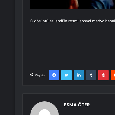
O görüntüler İsrail’in resmi sosyal medya hesab
Facebook
Twitter
LinkedIn
Tumblr
Pint
Paylaş
ESMA ÖTER