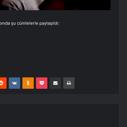
ında şu cümlelerle paylaşıldı:
erest
Reddit
VKontakte
Odnoklassniki
Pocket
E-Posta ile paylaş
Yazdır