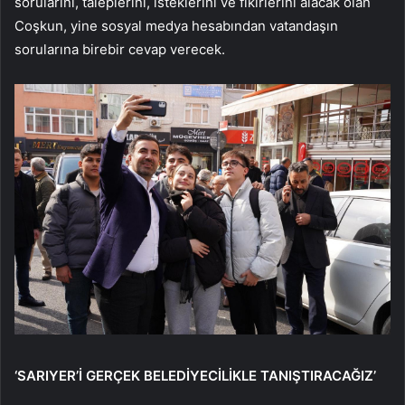
sorularını, taleplerini, isteklerini ve fikirlerini alacak olan
Coşkun, yine sosyal medya hesabından vatandaşın
sorularına birebir cevap verecek.
‘SARIYER’İ GERÇEK BELEDİYECİLİKLE TANIŞTIRACAĞIZ’