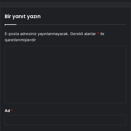
Bir yanıt yazın
E-posta adresiniz yayınlanmayacak.
Gerekli alanlar
*
ile
işaretlenmişlerdir
Y
o
r
u
m
*
Ad
*