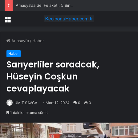
Amasya’da Sel Felaketi: 5 Bin Dekar Tarım Alanı Etkilendi
Menü
Anasayfa
/
Haber
Haber
Sarıyerliler soradcak,
Hüseyin Coşkun
cevaplayacak
ÜMİT SAVĞA
Mart 12, 2024
0
0
1 dakika okuma süresi