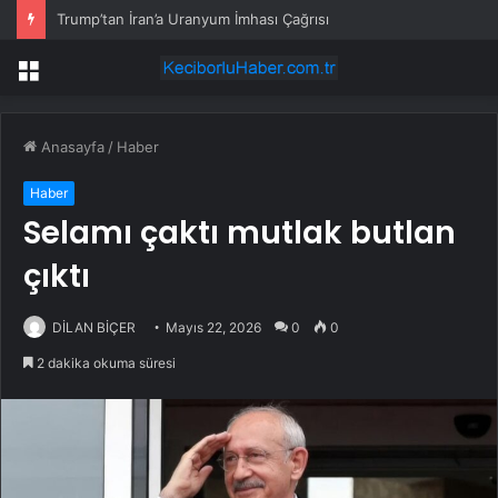
Trump’tan İran’a Uranyum İmhası Çağrısı
Menü
Anasayfa
/
Haber
Haber
Selamı çaktı mutlak butlan
çıktı
DİLAN BİÇER
Mayıs 22, 2026
0
0
2 dakika okuma süresi