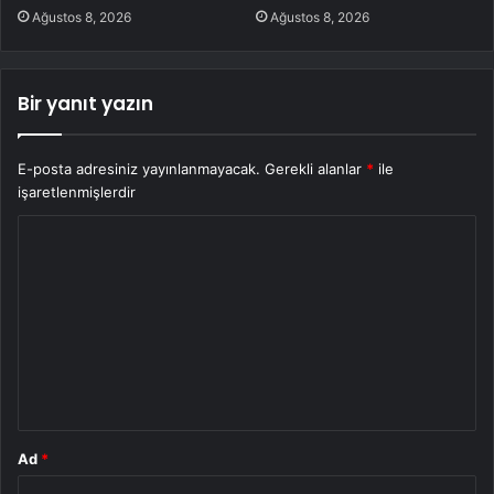
Ağustos 8, 2026
Ağustos 8, 2026
Bir yanıt yazın
E-posta adresiniz yayınlanmayacak.
Gerekli alanlar
*
ile
işaretlenmişlerdir
Y
o
r
u
m
*
Ad
*