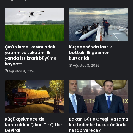
Çin’in kırsal kesimindeki
Kuşadası’nda lastik
yatırım ve tüketim ilk
bottaki 19 göçmen
yarıda istikrarlı büyüme
kurtarıldı
kaydetti
Ağustos 8, 2026
Ağustos 8, 2026
Küçükçekmece’de
Bakan Gürlek: Yeşil Vatan’a
Kontrolden Çıkan Tır Çitleri
kastedenler hukuk önünde
Devirdi
hesap verecek